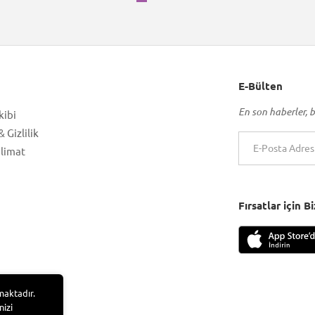
E-Bülten
En son haberler, b
kibi
 Gizlilik
slimat
Fırsatlar için 
maktadır.
nizi