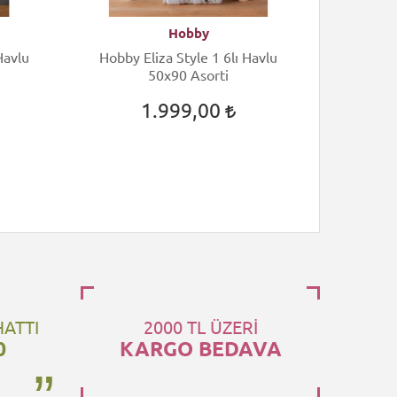
Hobby
Hobby Eliza Style 1 6lı Havlu
Hobby Eli
50x90 Asorti
1.999,00
HATTI
2000 TL ÜZERİ
0
KARGO BEDAVA