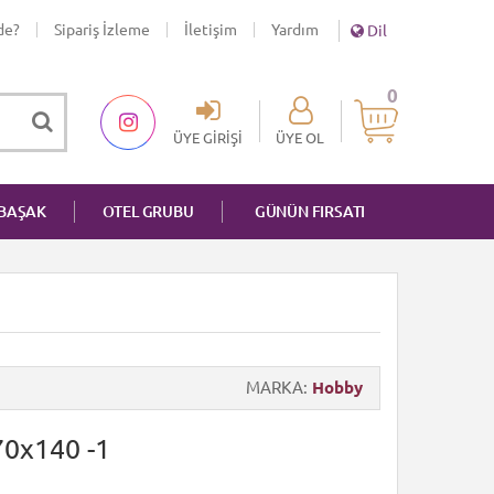
de?
Sipariş İzleme
İletişim
Yardım
Dil
0
ÜYE GIRIŞI
ÜYE OL
NBAŞAK
OTEL GRUBU
GÜNÜN FIRSATI
MARKA
Hobby
70x140 -1