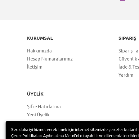
KURUMSAL
SIPARIŞ
Hakkımızda
Sipariş Ta
Hesap Numaralarımız
Güvenlik &
İletişim
İade & Te
Yardım
ÜYELIK
Şifre Hatırlatma
Yeni Üyelik
Hesabım
Size daha iyi hizmet verebilmek için internet sitemizde çerezler kullanıl
Üye Girişi
Çerez Politikaları Aydınlatma Metni’ni okuyabilir ve dilerseniz tercihleri