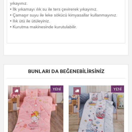
yıkayınız.
• İlk yıkamayı ılık su ile ters çevirerek yıkayınız.
• Çamaşır suyu ile leke sökücü kimyasallar kullanmayınız.
• Ilık ütü ile ütüleyiniz.
• Kurutma makinesinde kurutulabilir.
BUNLARI DA BEĞENEBILIRSINIZ
I
YENI
YENI