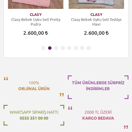
CLASY
CLASY
Clasy Bebek Uyku Seti Pretty
Clasy Bebek Uyku Seti Teddys
Pudra
Mavi
2.600,00
2.600,00
100%
TÜM ÜRÜNLERDE SÜRPRİZ
ORiJİNAL ÜRÜN
İNDİRİMLER
WHATSAPP SİPARİŞ HATTI
2000 TL ÜZERİ
0555 351 00 00
KARGO BEDAVA