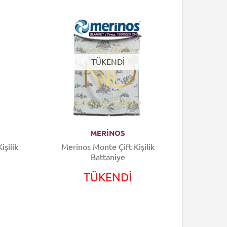
TÜKENDİ
MERİNOS
işilik
Merinos Monte Çift Kişilik
Merin
Battaniye
TÜKENDİ