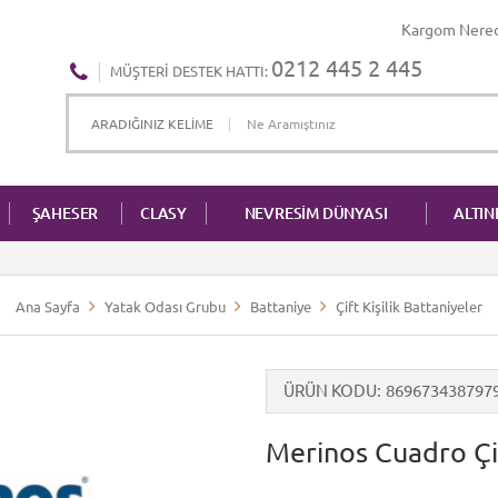
Kargom Nere
0212 445 2 445
MÜŞTERI DESTEK HATTI:
ŞAHESER
CLASY
NEVRESİM DÜNYASI
ALTI
Ana Sayfa
Yatak Odası Grubu
Battaniye
Çift Kişilik Battaniyeler
ÜRÜN KODU
869673438797
Merinos Cuadro Çif