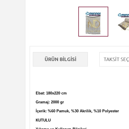
ÜRÜN BILGISI
Ebat: 180x220 cm
Gramaj: 2000 gr
İçerik: %60 Pamuk, %30 Akrilik, %10 Polyester
KUTULU