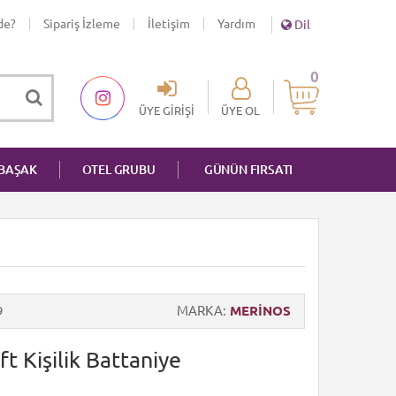
de?
Sipariş İzleme
İletişim
Yardım
Dil
0
ÜYE GIRIŞI
ÜYE OL
NBAŞAK
OTEL GRUBU
GÜNÜN FIRSATI
9
MARKA
MERİNOS
t Kişilik Battaniye