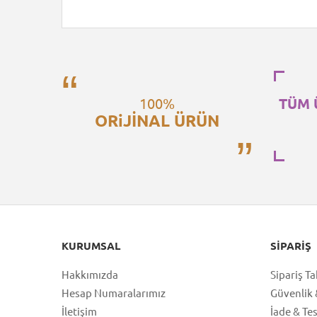
100%
TÜM 
ORiJİNAL ÜRÜN
KURUMSAL
SIPARIŞ
Hakkımızda
Sipariş Ta
Hesap Numaralarımız
Güvenlik &
İletişim
İade & Te