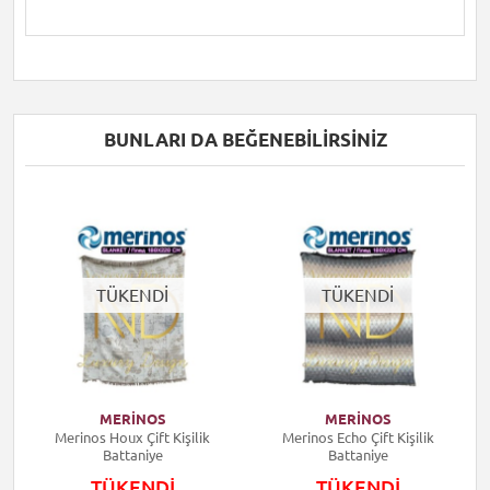
BUNLARI DA BEĞENEBILIRSINIZ
TÜKENDİ
TÜKENDİ
MERİNOS
MERİNOS
ye
Merinos Houx Çift Kişilik
Merinos Echo Çift Kişilik
Battaniye
Battaniye
TÜKENDİ
TÜKENDİ