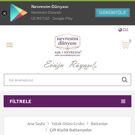
Nevresim Dünyası
GÖRÜNTÜLE
Nevresim Dünyası
ÜCRETSİZ - Google Play
Dil
0
FILTRELE
Ana Sayfa
Yatak Odası Grubu
Battaniye
Çift Kişilik Battaniyeler