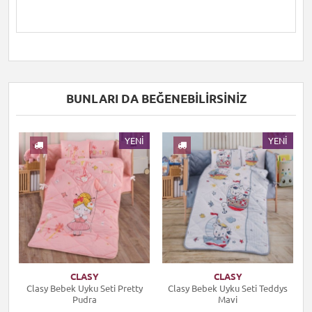
BUNLARI DA BEĞENEBILIRSINIZ
I
YENI
YENI
CLASY
CLASY
Clasy Bebek Uyku Seti Pretty
Clasy Bebek Uyku Seti Teddys
Pudra
Mavi