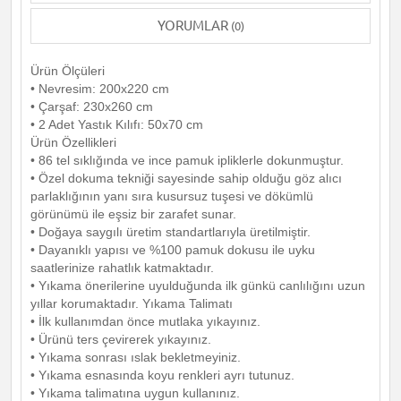
YORUMLAR
(0)
Ürün Ölçüleri
• Nevresim: 200x220 cm
• Çarşaf: 230x260 cm
• 2 Adet Yastık Kılıfı: 50x70 cm
Ürün Özellikleri
• 86 tel sıklığında ve ince pamuk ipliklerle dokunmuştur.
• Özel dokuma tekniği sayesinde sahip olduğu göz alıcı
parlaklığının yanı sıra kusursuz tuşesi ve dökümlü
görünümü ile eşsiz bir zarafet sunar.
• Doğaya saygılı üretim standartlarıyla üretilmiştir.
• Dayanıklı yapısı ve %100 pamuk dokusu ile uyku
saatlerinize rahatlık katmaktadır.
• Yıkama önerilerine uyulduğunda ilk günkü canlılığını uzun
yıllar korumaktadır. Yıkama Talimatı
• İlk kullanımdan önce mutlaka yıkayınız.
• Ürünü ters çevirerek yıkayınız.
• Yıkama sonrası ıslak bekletmeyiniz.
• Yıkama esnasında koyu renkleri ayrı tutunuz.
• Yıkama talimatına uygun kullanınız.