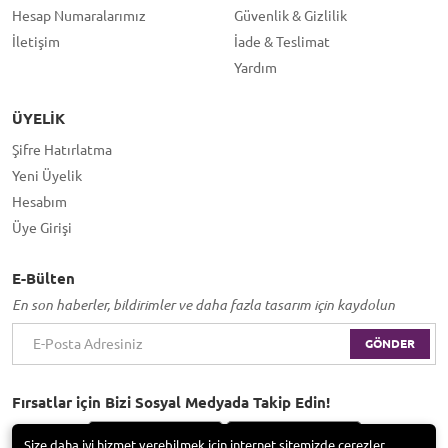
Hesap Numaralarımız
Güvenlik & Gizlilik
İletişim
İade & Teslimat
Yardım
ÜYELIK
Şifre Hatırlatma
Yeni Üyelik
Hesabım
Üye Girişi
E-Bülten
En son haberler, bildirimler ve daha fazla tasarım için kaydolun
GÖNDER
Fırsatlar için Bizi Sosyal Medyada Takip Edin!
Size daha iyi hizmet verebilmek için internet sitemizde çerezler