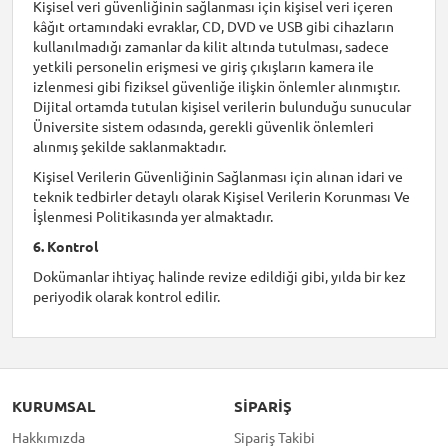
Kişisel veri güvenliğinin sağlanması için kişisel veri içeren
kâğıt ortamındaki evraklar, CD, DVD ve USB gibi cihazların
kullanılmadığı zamanlar da kilit altında tutulması, sadece
yetkili personelin erişmesi ve giriş çıkışların kamera ile
izlenmesi gibi fiziksel güvenliğe ilişkin önlemler alınmıştır.
Dijital ortamda tutulan kişisel verilerin bulunduğu sunucular
Üniversite sistem odasında, gerekli güvenlik önlemleri
alınmış şekilde saklanmaktadır.
Kişisel Verilerin Güvenliğinin Sağlanması için alınan idari ve
teknik tedbirler detaylı olarak Kişisel Verilerin Korunması Ve
İşlenmesi Politikasında yer almaktadır.
6. Kontrol
Dokümanlar ihtiyaç halinde revize edildiği gibi, yılda bir kez
periyodik olarak kontrol edilir.
KURUMSAL
SIPARIŞ
Hakkımızda
Sipariş Takibi