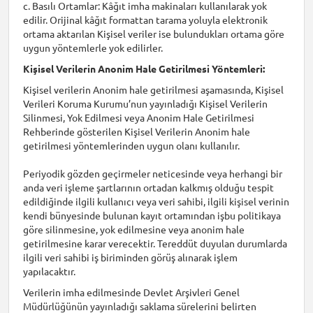
c. Basılı Ortamlar: Kâğıt imha makinaları kullanılarak yok
edilir. Orijinal kâğıt formattan tarama yoluyla elektronik
ortama aktarılan Kişisel veriler ise bulundukları ortama göre
uygun yöntemlerle yok edilirler.
Kişisel Verilerin Anonim Hale Getirilmesi Yöntemleri:
Kişisel verilerin Anonim hale getirilmesi aşamasında, Kişisel
Verileri Koruma Kurumu’nun yayınladığı Kişisel Verilerin
Silinmesi, Yok Edilmesi veya Anonim Hale Getirilmesi
Rehberinde gösterilen Kişisel Verilerin Anonim hale
getirilmesi yöntemlerinden uygun olanı kullanılır.
Periyodik gözden geçirmeler neticesinde veya herhangi bir
anda veri işleme şartlarının ortadan kalkmış olduğu tespit
edildiğinde ilgili kullanıcı veya veri sahibi, ilgili kişisel verinin
kendi bünyesinde bulunan kayıt ortamından işbu politikaya
göre silinmesine, yok edilmesine veya anonim hale
getirilmesine karar verecektir. Tereddüt duyulan durumlarda
ilgili veri sahibi iş biriminden görüş alınarak işlem
yapılacaktır.
Verilerin imha edilmesinde Devlet Arşivleri Genel
Müdürlüğünün yayınladığı saklama sürelerini belirten