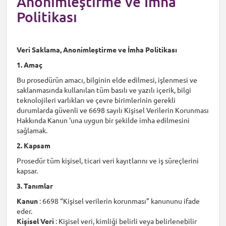
Anonimleştirme ve İmha
Politikası
Veri Saklama, Anonimleştirme ve İmha Politikası
1. Amaç
Bu prosedürün amacı, bilginin elde edilmesi, işlenmesi ve
saklanmasında kullanılan tüm basılı ve yazılı içerik, bilgi
teknolojileri varlıkları ve çevre birimlerinin gerekli
durumlarda güvenli ve 6698 sayılı Kişisel Verilerin Korunması
Hakkında Kanun ‘una uygun bir şekilde imha edilmesini
sağlamak.
2. Kapsam
Prosedür tüm kişisel, ticari veri kayıtlarını ve iş süreçlerini
kapsar.
3. Tanımlar
Kanun
: 6698 “Kişisel verilerin korunması” kanununu ifade
eder.
Kişisel Veri
: Kişisel veri, kimliği belirli veya belirlenebilir