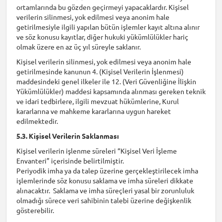
ortamlarında bu gözden geçirmeyi yapacaklardır. Kişisel
verilerin silinmesi, yok edilmesi veya anonim hale
getirilmesiyle ilgili yapılan bütün işlemler kayıt altına alınır
ve söz konusu kayıtlar, diğer hukuki yükümlülükler hariç
olmak üzere en az üç yıl süreyle saklanır.
Kişisel verilerin silinmesi, yok edilmesi veya anonim hale
getirilmesinde kanunun 4. (Kişisel Verilerin İşlenmesi)
maddesindeki genel ilkeler ile 12. (Veri Güvenliğine İlişkin
Yükümlülükler) maddesi kapsamında alınması gereken teknik
ve idari tedbirlere, ilgili mevzuat hükümlerine, Kurul
kararlarına ve mahkeme kararlarına uygun hareket
edilmektedir.
5.3. Kişisel Verilerin Saklanması
Kişisel verilerin işlenme süreleri “Kişisel Veri İşleme
Envanteri” içerisinde belirtilmiştir.
Periyodik imha ya da talep üzerine gerçekleştirilecek imha
işlemlerinde söz konusu saklama ve imha süreleri dikkate
alınacaktır. Saklama ve imha süreçleri yasal bir zorunluluk
olmadığı sürece veri sahibinin talebi üzerine değişkenlik
gösterebilir.