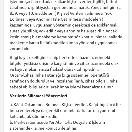
işlenme şartları ortadan kalkan kişisel veriler, ilgili iş birimi
tarafından, iş ihtiyaçları göz önüne alınarak, Yönetmeliğin 7.,
8., 9. veya 10. maddeleri ( Kişisel Verilerin Silinmesi, Yok
Edilmesi veya Anonim Hale Getirilmesi maddeleri )
kapsamında, uygulanan yöntemin gerekçesi de açıklanmak
suretiyle silinir, yok edilir veya anonim hale getirilir. Ancak
kesinleşmiş bir mahkeme kararının söz konusu olması halinde
mahkeme kararı ile hükmedilen imha yöntemi uygulanmak
zorundadır.
Bilgi kayıt özelliğine sahip her türlü cihazın üzerindeki
bilgiler yetkisiz erişime karşı silinir ve cihaz üzerindeki disk
ve kayıt mekanizması fiziksel olarak tahrip edilir.
Ortam/Cihaz İmha Tutanağı bilgi sistemleri operatörü
tarafından doldurulur ve imzalanır. Tarih, cihaz bilgisi, imha
sebebi vb. bilgiler girilerek imha işlemi kayıt altına alınır.
Verilerin Silinmesi Yöntemleri
a. Kâğıt Ortamında Bulunan Kişisel Veriler: Kağıt öğütücü ile
imha edilerek ya da gerekli durumlarda karartma yöntemi
kullanılarak silinmektedir.
b. Merkezi Sunucuda Yer Alan Ofis Dosyaları: İşletim
sistemindeki silme komutu ile silinir.