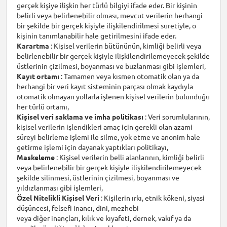
gerçek kişiye ilişkin her türlü bilgiyi ifade eder. Bir kişinin
belirli veya belirlenebilir olması, mevcut verilerin herhangi
bir şekilde bir gerçek kişiyle ilişkilendirilmesi suretiyle, o
kişinin tanımlanabilir hale getirilmesini ifade eder.
Karartma
: Kişisel verilerin bütününün, kimliği belirli veya
belirlenebilir bir gerçek kişiyle ilişkilendirilemeyecek şekilde
üstlerinin çizilmesi, boyanması ve buzlanması gibi işlemleri,
Kayıt ortamı
: Tamamen veya kısmen otomatik olan ya da
herhangi bir veri kayıt sisteminin parçası olmak kaydıyla
otomatik olmayan yollarla işlenen kişisel verilerin bulunduğu
her türlü ortamı,
Kişisel veri saklama ve imha politikası
: Veri sorumlularının,
kişisel verilerin işlendikleri amaç için gerekli olan azami
süreyi belirleme işlemi ile silme, yok etme ve anonim hale
getirme işlemi için dayanak yaptıkları politikayı,
Maskeleme
: Kişisel verilerin belli alanlarının, kimliği belirli
veya belirlenebilir bir gerçek kişiyle ilişkilendirilemeyecek
şekilde silinmesi, üstlerinin çizilmesi, boyanması ve
yıldızlanması gibi işlemleri,
Özel Nitelikli Kişisel Veri
: Kişilerin ırkı, etnik kökeni, siyasi
düşüncesi, felsefi inancı, dini, mezhebi
veya diğer inançları, kılık ve kıyafeti, dernek, vakıf ya da