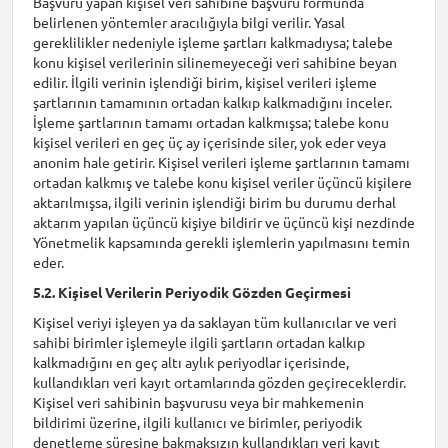
Başvuru yapan kişisel veri sahibine başvuru formunda
belirlenen yöntemler aracılığıyla bilgi verilir. Yasal
gereklilikler nedeniyle işleme şartları kalkmadıysa; talebe
konu kişisel verilerinin silinemeyeceği veri sahibine beyan
edilir. İlgili verinin işlendiği birim, kişisel verileri işleme
şartlarının tamamının ortadan kalkıp kalkmadığını inceler.
İşleme şartlarının tamamı ortadan kalkmışsa; talebe konu
kişisel verileri en geç üç ay içerisinde siler, yok eder veya
anonim hale getirir. Kişisel verileri işleme şartlarının tamamı
ortadan kalkmış ve talebe konu kişisel veriler üçüncü kişilere
aktarılmışsa, ilgili verinin işlendiği birim bu durumu derhal
aktarım yapılan üçüncü kişiye bildirir ve üçüncü kişi nezdinde
Yönetmelik kapsamında gerekli işlemlerin yapılmasını temin
eder.
5.2. Kişisel Verilerin Periyodik Gözden Geçirmesi
Kişisel veriyi işleyen ya da saklayan tüm kullanıcılar ve veri
sahibi birimler işlemeyle ilgili şartların ortadan kalkıp
kalkmadığını en geç altı aylık periyodlar içerisinde,
kullandıkları veri kayıt ortamlarında gözden geçireceklerdir.
Kişisel veri sahibinin başvurusu veya bir mahkemenin
bildirimi üzerine, ilgili kullanıcı ve birimler, periyodik
denetleme süresine bakmaksızın kullandıkları veri kayıt