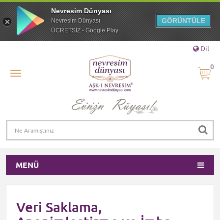
Nevresim Dünyası
GÖRÜNTÜLE
Nevresim Dünyası
ÜCRETSİZ - Google Play
Dil
0
MENÜ
Veri Saklama,