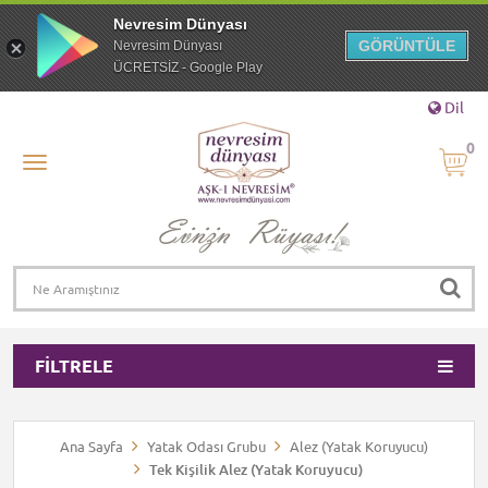
Nevresim Dünyası
GÖRÜNTÜLE
Nevresim Dünyası
ÜCRETSİZ - Google Play
Dil
0
FILTRELE
Ana Sayfa
Yatak Odası Grubu
Alez (Yatak Koruyucu)
Tek Kişilik Alez (Yatak Koruyucu)