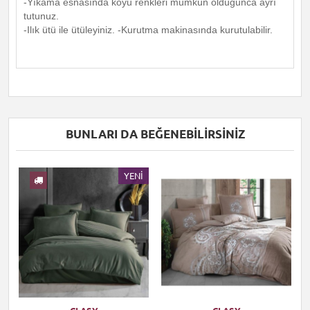
-Yıkama esnasında koyu renkleri mümkün olduğunca ayrı
tutunuz.
-Ilık ütü ile ütüleyiniz. -Kurutma makinasında kurutulabilir.
BUNLARI DA BEĞENEBILIRSINIZ
I
YENI