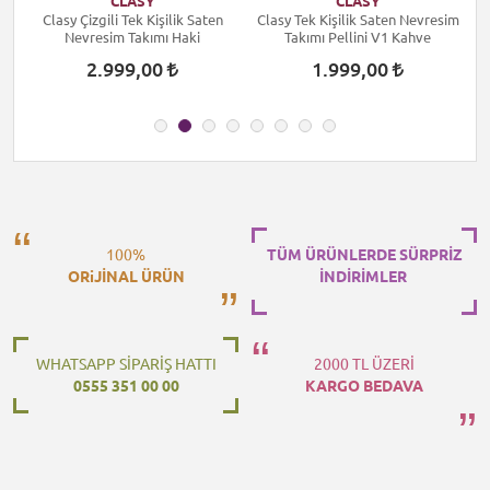
CLASY
CLASY
Clasy Çizgili Tek Kişilik Saten
Clasy Tek Kişilik Saten Nevresim
C
Nevresim Takımı Haki
Takımı Pellini V1 Kahve
2.999,00
1.999,00
100%
TÜM ÜRÜNLERDE SÜRPRİZ
ORiJİNAL ÜRÜN
İNDİRİMLER
WHATSAPP SİPARİŞ HATTI
2000 TL ÜZERİ
0555 351 00 00
KARGO BEDAVA