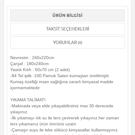
ÜRÜN BILGISI
TAKSIT SEÇENEKLERI
YORUMLAR
(0)
Nevresim : 160x220cm
Çarşaf : 180x240cm
Yastık Kılıfı : 50x70 cm (2 adet)
-84 Tel iplik -100 Pamuk Saten kumaştan üretilmiştir.
Kumaş özelliği insan sağlığına zararlı kimyasal madde
içermemektedir.
YIKAMA TALİMATI
-Makinada veya elde yıkayabilirsiniz max 30 derecede
yıkayınız.
-İlk yıkamayı ılık su ile ters çevirerek yıkayınız.her zaman
ters yıkamanız ürün ömrünü uzatır.
-Çamaşır suyu ile leke sökücü kimyasallar kullanmayınız.