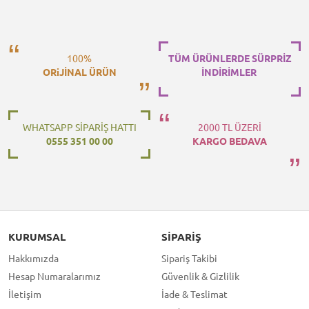
100%
TÜM ÜRÜNLERDE SÜRPRİZ
ORiJİNAL ÜRÜN
İNDİRİMLER
WHATSAPP SİPARİŞ HATTI
2000 TL ÜZERİ
0555 351 00 00
KARGO BEDAVA
KURUMSAL
SIPARIŞ
Hakkımızda
Sipariş Takibi
Hesap Numaralarımız
Güvenlik & Gizlilik
İletişim
İade & Teslimat