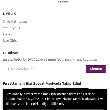
Yardım
ÜYELIK
Şifre Hatırlatma
Yeni Üyelik
Hesabım
Üye Girişi
E-Bülten
En son haberler, bildirimler ve daha fazla tasarım için kaydolun
GÖNDER
Fırsatlar için Bizi Sosyal Medyada Takip Edin!
Size daha iyi hizmet verebilmek için internet sitemizde çerezler
kullanılmaktadır. Çerez Politikaları Aydınlatma Metni’ni okuyabilir ve
dilerseniz tercihlerinizi değiştirebilirsiniz.