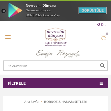
Nevresim Dünyası
GÖRÜNTÜLE
Nevresim Dünyası
ÜCRETSİZ - Google Play
Dil
0
FILTRELE
Ana Sayfa
BORNOZ & HAMAM SETLERİ