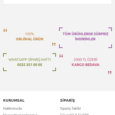
100%
TÜM ÜRÜNLERDE SÜRPRİZ
ORiJİNAL ÜRÜN
İNDİRİMLER
WHATSAPP SİPARİŞ HATTI
2000 TL ÜZERİ
0555 351 00 00
KARGO BEDAVA
KURUMSAL
SIPARIŞ
Hakkımızda
Sipariş Takibi
Hesap Numaralarımız
Güvenlik & Gizlilik