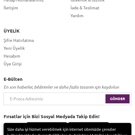
İletişim
İade & Teslimat
Yardım
ÜYELIK
Şifre Hatırlatma
Yeni Üyelik
Hesabım
Üye Girişi
E-Bülten
En son haberler, bildirimler ve daha fazla tasarım için kaydolun
GÖNDER
Fırsatlar için Bizi Sosyal Medyada Takip Edin!
Size daha iyi hizmet verebilmek için internet sitemizde çerezler