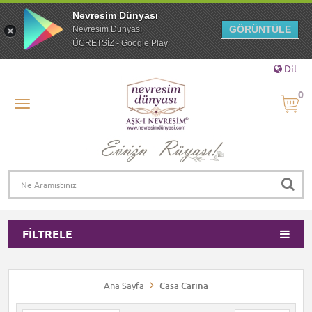
Nevresim Dünyası
GÖRÜNTÜLE
Nevresim Dünyası
ÜCRETSİZ - Google Play
Dil
0
FILTRELE
Ana Sayfa
Casa Carina