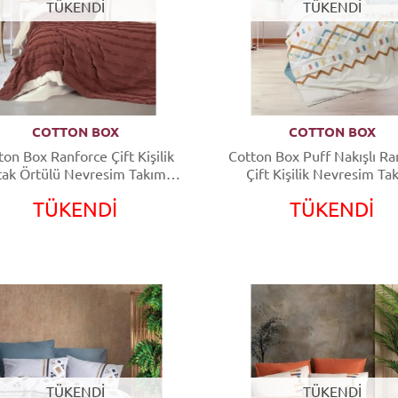
TÜKENDİ
TÜKENDİ
COTTON BOX
COTTON BOX
ton Box Ranforce Çift Kişilik
Cotton Box Puff Nakışlı Ra
tak Örtülü Nevresim Takımı
Çift Kişilik Nevresim Ta
Limi Rolf Tarçın
Mellow Mint
TÜKENDİ
TÜKENDİ
TÜKENDİ
TÜKENDİ