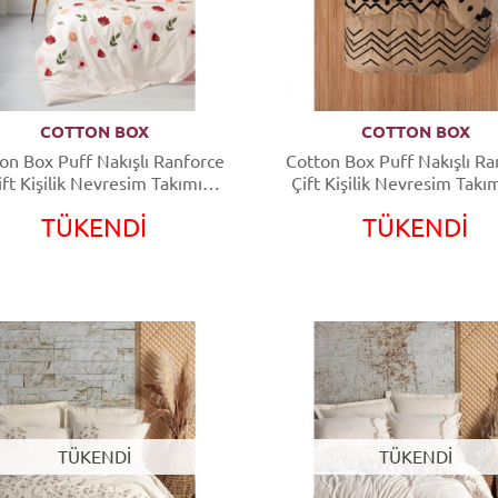
COTTON BOX
COTTON BOX
on Box Puff Nakışlı Ranforce
Cotton Box Puff Nakışlı Ra
ift Kişilik Nevresim Takımı
Çift Kişilik Nevresim Takım
Blossom Somon
Bakır Siyah
TÜKENDİ
TÜKENDİ
TÜKENDİ
TÜKENDİ