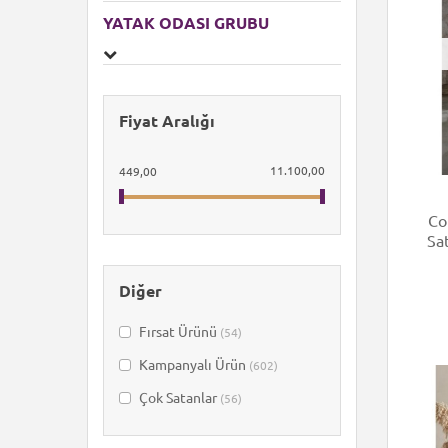
YATAK ODASI GRUBU
Fiyat Aralığı
11.100,00
449,00
Co
Sa
Diğer
Fırsat Ürünü
(54)
Kampanyalı Ürün
(602)
Çok Satanlar
(56)