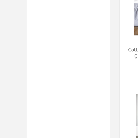
Cott
Ç