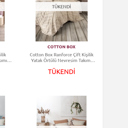
TÜKENDİ
COTTON BOX
ilik
Cotton Box Ranforce Çift Kişilik
kımı
Yatak Örtülü Nevresim Takımı
Limi Crimp Bej
TÜKENDİ