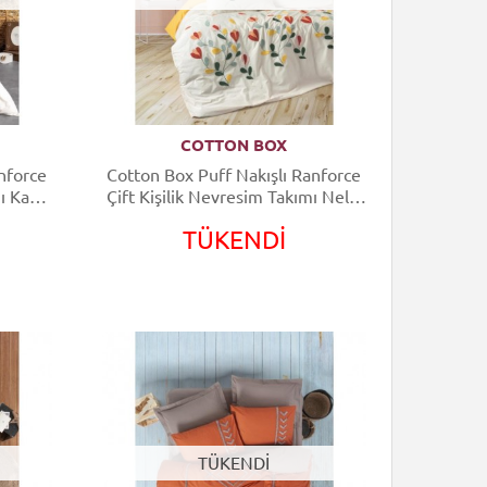
COTTON BOX
nforce
Cotton Box Puff Nakışlı Ranforce
ı Katy
Çift Kişilik Nevresim Takımı Nella
Hardal
TÜKENDİ
TÜKENDİ