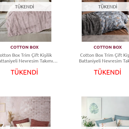
TÜKENDİ
TÜKENDİ
COTTON BOX
COTTON BOX
otton Box Trim Çift Kişilik
Cotton Box Trim Çift Kiş
ttaniyeli Nevresim Takımı
Battaniyeli Nevresim Ta
Suave Pudra
Smooth Antrasit
TÜKENDİ
TÜKENDİ