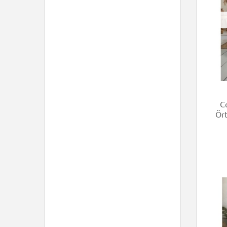
Cott
Ört