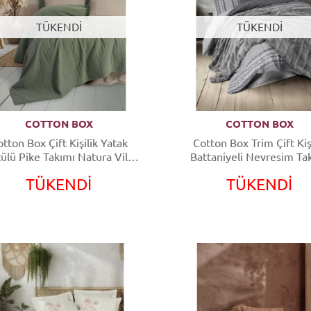
TÜKENDİ
TÜKENDİ
COTTON BOX
COTTON BOX
on Box Çift Kişilik Yatak
Cotton Box Trim Çift Kiş
ülü Pike Takımı Natura Vilo
Battaniyeli Nevresim Ta
Yeşil
Suave Antrasit
TÜKENDİ
TÜKENDİ