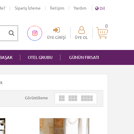
de?
Sipariş İzleme
İletişim
Yardım
Dil
0
ÜYE GIRIŞI
ÜYE OL
NBAŞAK
OTEL GRUBU
GÜNÜN FIRSATI
X
Görüntüleme