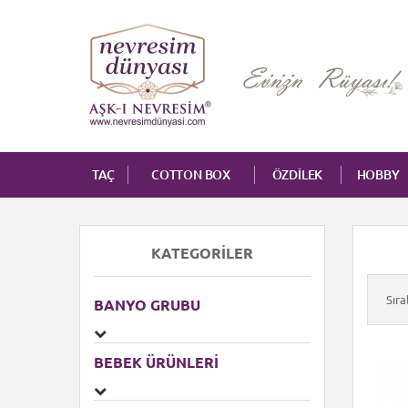
TAÇ
COTTON BOX
ÖZDİLEK
HOBBY
KATEGORILER
Sır
BANYO GRUBU
BEBEK ÜRÜNLERI