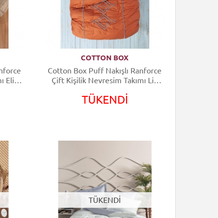
COTTON BOX
nforce
Cotton Box Puff Nakışlı Ranforce
ı Elio
Çift Kişilik Nevresim Takımı Lia
Kiremit Bej
TÜKENDİ
TÜKENDİ