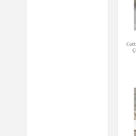
Cott
Ç