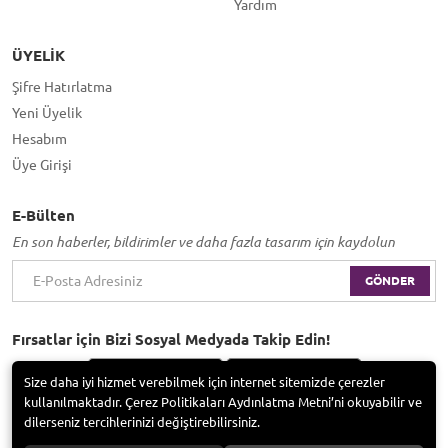
Yardım
ÜYELIK
Şifre Hatırlatma
Yeni Üyelik
Hesabım
Üye Girişi
E-Bülten
En son haberler, bildirimler ve daha fazla tasarım için kaydolun
GÖNDER
Fırsatlar için Bizi Sosyal Medyada Takip Edin!
Size daha iyi hizmet verebilmek için internet sitemizde çerezler
kullanılmaktadır. Çerez Politikaları Aydınlatma Metni’ni okuyabilir ve
dilerseniz tercihlerinizi değiştirebilirsiniz.