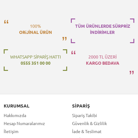
100%
TÜM ÜRÜNLERDE SÜRPRİZ
ORiJİNAL ÜRÜN
İNDİRİMLER
WHATSAPP SİPARİŞ HATTI
2000 TL ÜZERİ
0555 351 00 00
KARGO BEDAVA
KURUMSAL
SIPARIŞ
Hakkımızda
Sipariş Takibi
Hesap Numaralarımız
Güvenlik & Gizlilik
İletişim
İade & Teslimat