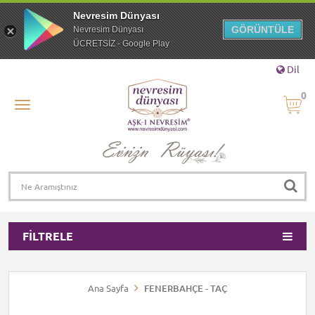
Nevresim Dünyası
GÖRÜNTÜLE
Nevresim Dünyası
ÜCRETSİZ - Google Play
Dil
0
FILTRELE
Ana Sayfa
FENERBAHÇE - TAÇ