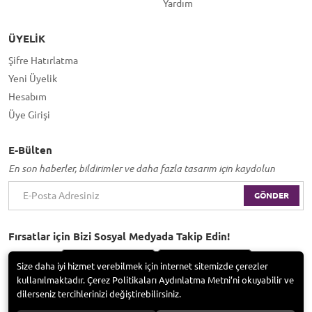
Yardım
ÜYELIK
Şifre Hatırlatma
Yeni Üyelik
Hesabım
Üye Girişi
E-Bülten
En son haberler, bildirimler ve daha fazla tasarım için kaydolun
GÖNDER
Fırsatlar için Bizi Sosyal Medyada Takip Edin!
Size daha iyi hizmet verebilmek için internet sitemizde çerezler
kullanılmaktadır. Çerez Politikaları Aydınlatma Metni’ni okuyabilir ve
dilerseniz tercihlerinizi değiştirebilirsiniz.