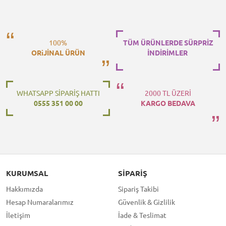
100%
TÜM ÜRÜNLERDE SÜRPRİZ
ORiJİNAL ÜRÜN
İNDİRİMLER
WHATSAPP SİPARİŞ HATTI
2000 TL ÜZERİ
0555 351 00 00
KARGO BEDAVA
KURUMSAL
SIPARIŞ
Hakkımızda
Sipariş Takibi
Hesap Numaralarımız
Güvenlik & Gizlilik
İletişim
İade & Teslimat