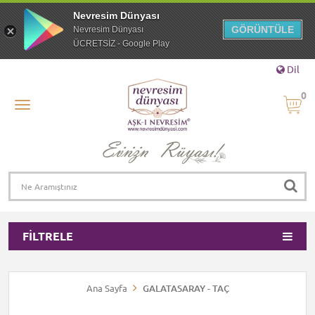
Nevresim Dünyası
GÖRÜNTÜLE
Nevresim Dünyası
ÜCRETSİZ - Google Play
Dil
0
FILTRELE
Ana Sayfa
GALATASARAY - TAÇ