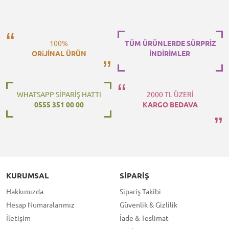
100%
TÜM ÜRÜNLERDE SÜRPRİZ
ORiJİNAL ÜRÜN
İNDİRİMLER
WHATSAPP SİPARİŞ HATTI
2000 TL ÜZERİ
0555 351 00 00
KARGO BEDAVA
KURUMSAL
SIPARIŞ
Hakkımızda
Sipariş Takibi
Hesap Numaralarımız
Güvenlik & Gizlilik
İletişim
İade & Teslimat