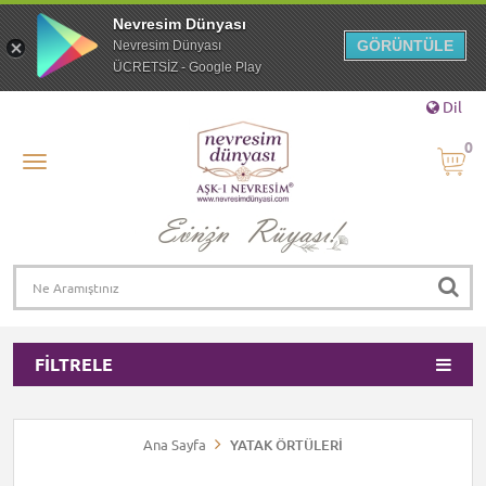
Nevresim Dünyası
GÖRÜNTÜLE
Nevresim Dünyası
ÜCRETSİZ - Google Play
Dil
0
FILTRELE
Ana Sayfa
YATAK ÖRTÜLERİ