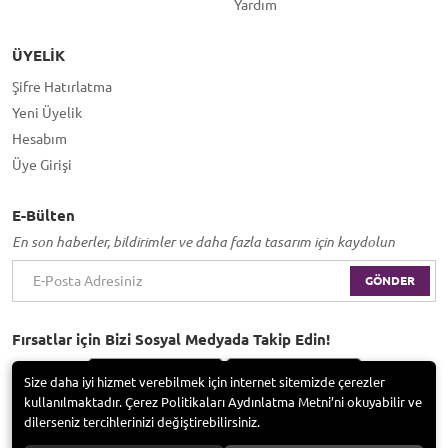
Yardım
ÜYELIK
Şifre Hatırlatma
Yeni Üyelik
Hesabım
Üye Girişi
E-Bülten
En son haberler, bildirimler ve daha fazla tasarım için kaydolun
GÖNDER
Fırsatlar için Bizi Sosyal Medyada Takip Edin!
Size daha iyi hizmet verebilmek için internet sitemizde çerezler
kullanılmaktadır. Çerez Politikaları Aydınlatma Metni’ni okuyabilir ve
dilerseniz tercihlerinizi değiştirebilirsiniz.