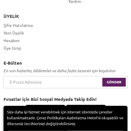
Yardım
ÜYELIK
Şifre Hatırlatma
Yeni Üyelik
Hesabım
Üye Girişi
E-Bülten
En son haberler, bildirimler ve daha fazla tasarım için kaydolun
GÖNDER
Fırsatlar için Bizi Sosyal Medyada Takip Edin!
Size daha iyi hizmet verebilmek için internet sitemizde çerezler
kullanılmaktadır. Çerez Politikaları Aydınlatma Metni’ni okuyabilir ve
dilerseniz tercihlerinizi değiştirebilirsiniz.