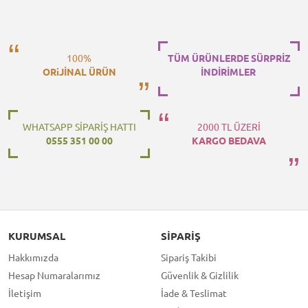
100%
TÜM ÜRÜNLERDE SÜRPRİZ
ORiJİNAL ÜRÜN
İNDİRİMLER
WHATSAPP SİPARİŞ HATTI
2000 TL ÜZERİ
0555 351 00 00
KARGO BEDAVA
KURUMSAL
SIPARIŞ
Hakkımızda
Sipariş Takibi
Hesap Numaralarımız
Güvenlik & Gizlilik
İletişim
İade & Teslimat