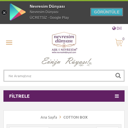
Nevresim Dünyası
GÖRÜNTÜLE
Nevresim Dünyası
ÜCRETSİZ - Google Play
Dil
0
FILTRELE
Ana Sayfa
COTTON BOX