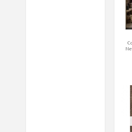
Co
Nev