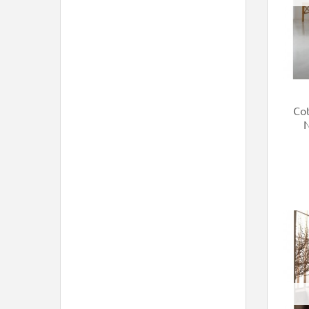
Cot
N