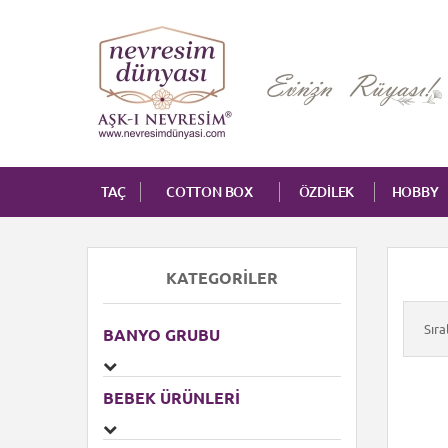
TAÇ
COTTON BOX
ÖZDİLEK
HOBBY
KATEGORILER
Sır
BANYO GRUBU
BEBEK ÜRÜNLERI