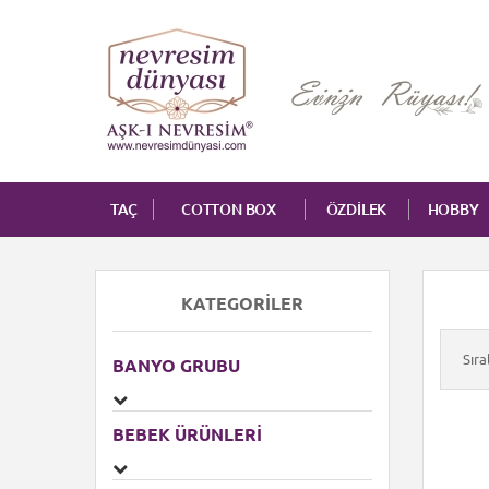
TAÇ
COTTON BOX
ÖZDİLEK
HOBBY
KATEGORILER
Sır
BANYO GRUBU
BEBEK ÜRÜNLERI