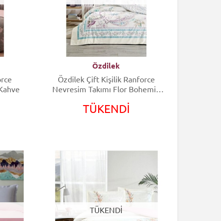
Özdilek
orce
Özdilek Çift Kişilik Ranforce
Kahve
Nevresim Takımı Flor Bohemia
Lila
TÜKENDİ
TÜKENDİ