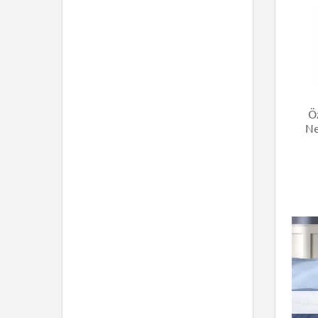
Öz
Ne