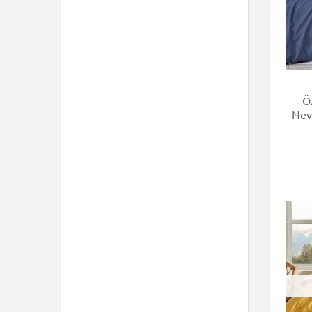
Öz
Nev