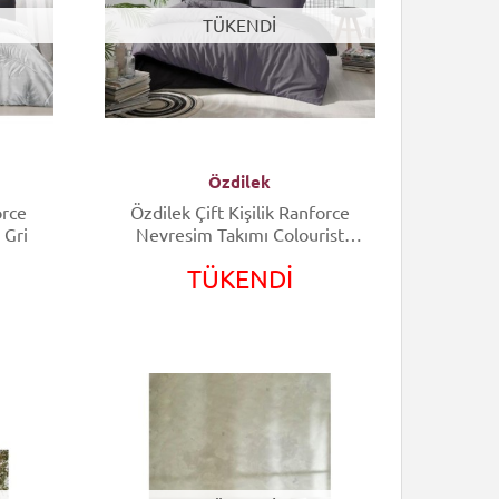
TÜKENDİ
Özdilek
orce
Özdilek Çift Kişilik Ranforce
 Gri
Nevresim Takımı Colourist
Antrasit Siyah
TÜKENDİ