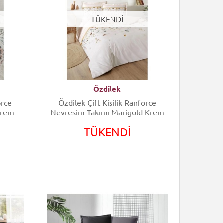
TÜKENDİ
Özdilek
orce
Özdilek Çift Kişilik Ranforce
Krem
Nevresim Takımı Marigold Krem
TÜKENDİ