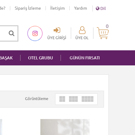
de?
Sipariş İzleme
İletişim
Yardım
Dil
0
ÜYE GIRIŞI
ÜYE OL
NBAŞAK
OTEL GRUBU
GÜNÜN FIRSATI
Görüntüleme