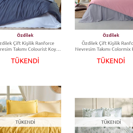
Özdilek
Özdilek
dilek Çift Kişilik Ranforce
Özdilek Çift Kişilik Ranf
resim Takımı Colourist Koyu
Nevresim Takımı Colormix
Mavi Açık Mavi
Gri
TÜKENDİ
TÜKENDİ
TÜKENDİ
TÜKENDİ