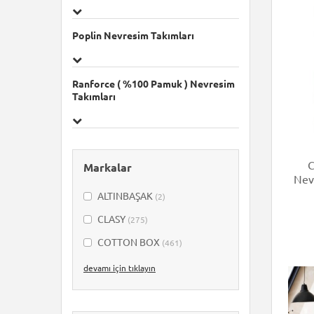
Poplin Nevresim Takımları
Ranforce ( %100 Pamuk ) Nevresim
Takımları
C
Markalar
Nevr
ALTINBAŞAK
(2)
CLASY
(275)
COTTON BOX
(461)
Ephemeris
(2)
devamı için tıklayın
Hobby
(284)
Nevresim Dünyası
(78)