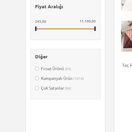
Fiyat Aralığı
Özdilek
(144)
TAÇ
(210)
11.100,00
245,00
Diğer
Taç 
Fırsat Ürünü
(84)
Kampanyalı Ürün
(1018)
Çok Satanlar
(86)