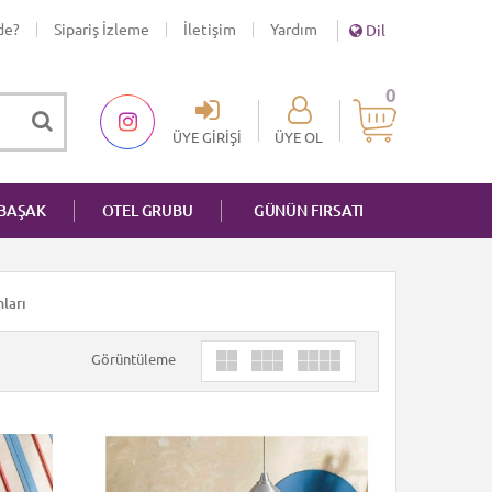
de?
Sipariş İzleme
İletişim
Yardım
Dil
0
ÜYE GIRIŞI
ÜYE OL
NBAŞAK
OTEL GRUBU
GÜNÜN FIRSATI
ları
Görüntüleme