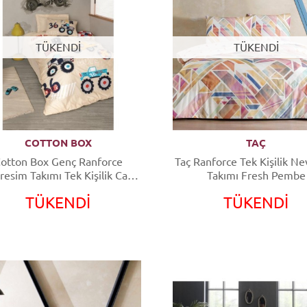
TÜKENDİ
TÜKENDİ
COTTON BOX
TAÇ
otton Box Genç Ranforce
Taç Ranforce Tek Kişilik N
esim Takımı Tek Kişilik Cars
Takımı Fresh Pembe
Bej
TÜKENDİ
TÜKENDİ