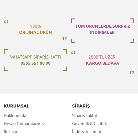
100%
TÜM ÜRÜNLERDE SÜRPRİZ
ORiJİNAL ÜRÜN
İNDİRİMLER
WHATSAPP SİPARİŞ HATTI
2000 TL ÜZERİ
0555 351 00 00
KARGO BEDAVA
KURUMSAL
SIPARIŞ
Hakkımızda
Sipariş Takibi
Hesap Numaralarımız
Güvenlik & Gizlilik
İletişim
İade & Teslimat