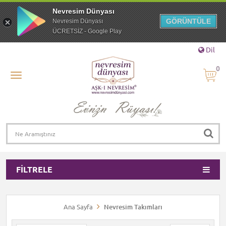
Nevresim Dünyası
GÖRÜNTÜLE
Nevresim Dünyası
ÜCRETSİZ - Google Play
Dil
0
FILTRELE
Ana Sayfa
Nevresim Takımları