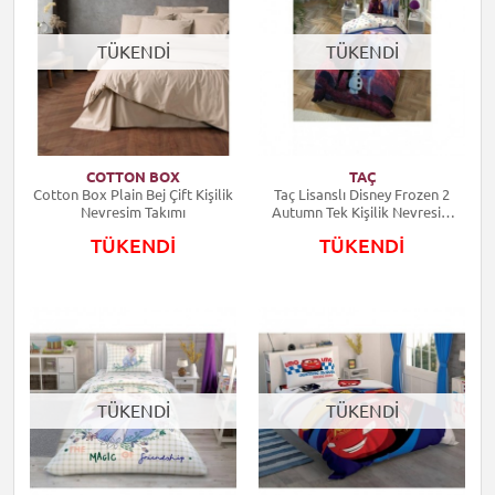
TÜKENDİ
TÜKENDİ
COTTON BOX
TAÇ
Cotton Box Plain Bej Çift Kişilik
Taç Lisanslı Disney Frozen 2
Nevresim Takımı
Autumn Tek Kişilik Nevresim
Takımı
TÜKENDİ
TÜKENDİ
TÜKENDİ
TÜKENDİ