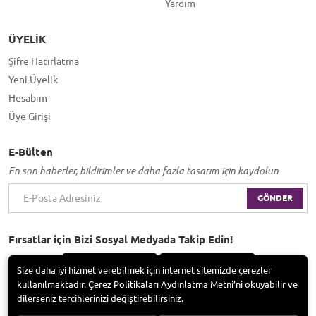
Yardım
ÜYELIK
Şifre Hatırlatma
Yeni Üyelik
Hesabım
Üye Girişi
E-Bülten
En son haberler, bildirimler ve daha fazla tasarım için kaydolun
GÖNDER
Fırsatlar için Bizi Sosyal Medyada Takip Edin!
Size daha iyi hizmet verebilmek için internet sitemizde çerezler
kullanılmaktadır. Çerez Politikaları Aydınlatma Metni’ni okuyabilir ve
dilerseniz tercihlerinizi değiştirebilirsiniz.