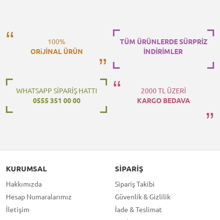
100%
TÜM ÜRÜNLERDE SÜRPRİZ
ORiJİNAL ÜRÜN
İNDİRİMLER
WHATSAPP SİPARİŞ HATTI
2000 TL ÜZERİ
0555 351 00 00
KARGO BEDAVA
KURUMSAL
SIPARIŞ
Hakkımızda
Sipariş Takibi
Hesap Numaralarımız
Güvenlik & Gizlilik
İletişim
İade & Teslimat