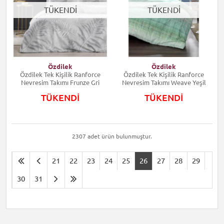
TÜKENDİ
TÜKENDİ
Özdilek
Özdilek
Özdilek Tek Kişilik Ranforce
Özdilek Tek Kişilik Ranforce
Nevresim Takımı Frunze Gri
Nevresim Takımı Weave Yeşil
TÜKENDİ
TÜKENDİ
2307 adet ürün bulunmuştur.
21
22
23
24
25
26
27
28
29
30
31