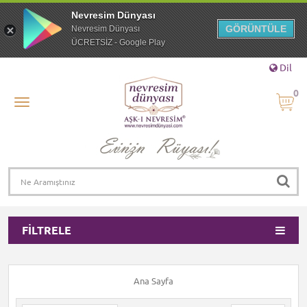
Nevresim Dünyası
GÖRÜNTÜLE
Nevresim Dünyası
ÜCRETSİZ - Google Play
Dil
0
FILTRELE
Ana Sayfa