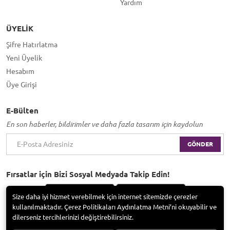
Yardım
ÜYELIK
Şifre Hatırlatma
Yeni Üyelik
Hesabım
Üye Girişi
E-Bülten
En son haberler, bildirimler ve daha fazla tasarım için kaydolun
GÖNDER
Fırsatlar için Bizi Sosyal Medyada Takip Edin!
Size daha iyi hizmet verebilmek için internet sitemizde çerezler
kullanılmaktadır. Çerez Politikaları Aydınlatma Metni’ni okuyabilir ve
dilerseniz tercihlerinizi değiştirebilirsiniz.