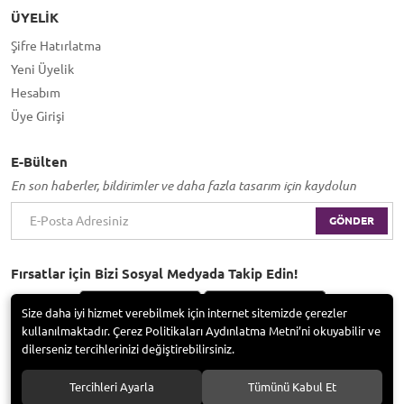
ÜYELIK
Şifre Hatırlatma
Yeni Üyelik
Hesabım
Üye Girişi
E-Bülten
En son haberler, bildirimler ve daha fazla tasarım için kaydolun
GÖNDER
Fırsatlar için Bizi Sosyal Medyada Takip Edin!
Size daha iyi hizmet verebilmek için internet sitemizde çerezler
kullanılmaktadır. Çerez Politikaları Aydınlatma Metni’ni okuyabilir ve
dilerseniz tercihlerinizi değiştirebilirsiniz.
Bayramoğlu Group / Adem Tufan Kocabaş. Tüm hakları saklıdır.
Tercihleri Ayarla
Tümünü Kabul Et