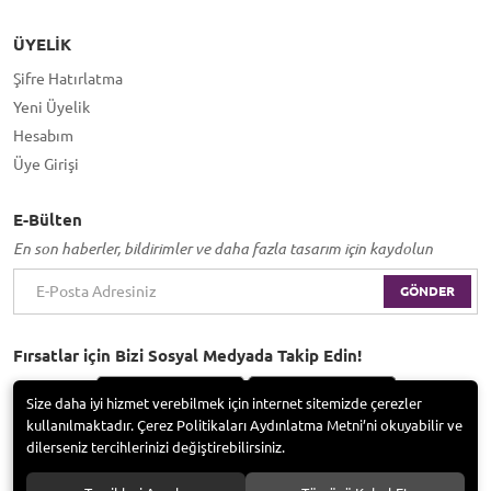
ÜYELIK
Şifre Hatırlatma
Yeni Üyelik
Hesabım
Üye Girişi
E-Bülten
En son haberler, bildirimler ve daha fazla tasarım için kaydolun
GÖNDER
Fırsatlar için Bizi Sosyal Medyada Takip Edin!
Size daha iyi hizmet verebilmek için internet sitemizde çerezler
kullanılmaktadır. Çerez Politikaları Aydınlatma Metni’ni okuyabilir ve
dilerseniz tercihlerinizi değiştirebilirsiniz.
Bayramoğlu Group / Adem Tufan Kocabaş. Tüm hakları saklıdır.