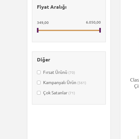
Fiyat Aralığı
Özdilek
(121)
TAÇ
(104)
6.050,00
349,00
Diğer
Fırsat Ürünü
(70)
Cla
Kampanyalı Ürün
(561)
Çok Satanlar
(71)