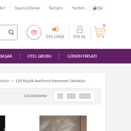
de?
Sipariş İzleme
İletişim
Yardım
Dil
0
ÜYE GIRIŞI
ÜYE OL
NBAŞAK
OTEL GRUBU
GÜNÜN FIRSATI
ımları
Çift Kişilik Ranforce Nevresim Takımları
Görüntüleme