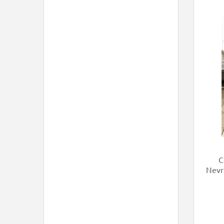
C
Nevr