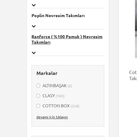
Poplin Nevresim Takımları
Ranforce ( %100 Pamuk ) Nevresim
Takımları
Cot
Markalar
Tak
ALTINBAŞAK
(2)
CLASY
(165)
COTTON BOX
(228)
Ephemeris
(2)
devamı için tıklayın
Hobby
(92)
Nevresim Dünyası
(44)