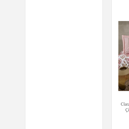
Cla
Ç