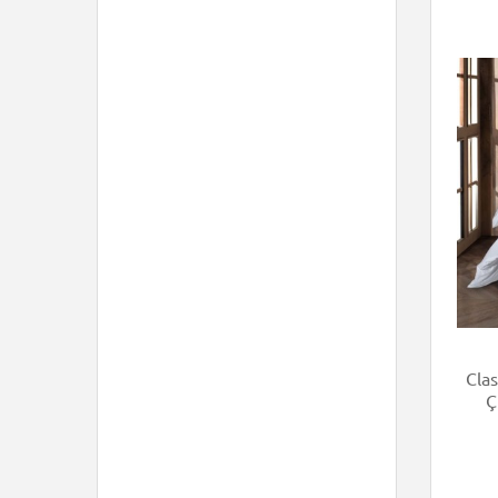
Cla
Ç